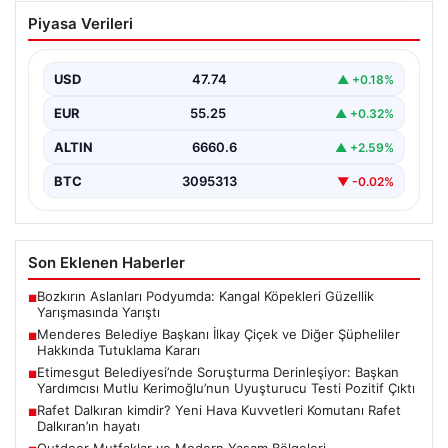
Menderes Belediye Başkanı İlkay Çiçek
Piyasa Verileri
ve Diğer Şüpheliler Hakkında Tutuklama
Kararı
USD
47.74
▲ +0.18%
İzmir Cumhuriyet Başsavcılığı'nın yürüttüğü kapsamlı
soruşturma kapsamında, Menderes Belediyesi'nde
EUR
55.25
▲ +0.32%
gerçekleşen usulsüzlük iddiaları gündemdeki yerini…
ALTIN
6660.6
▲ +2.59%
BTC
3095313
▼ -0.02%
Son Eklenen Haberler
Bozkırın Aslanları Podyumda: Kangal Köpekleri Güzellik
■
Yarışmasında Yarıştı
Menderes Belediye Başkanı İlkay Çiçek ve Diğer Şüpheliler
■
Hakkında Tutuklama Kararı
Etimesgut Belediyesi’nde Soruşturma Derinleşiyor: Başkan
■
Yardımcısı Mutlu Kerimoğlu’nun Uyuşturucu Testi Pozitif Çıktı
Rafet Dalkıran kimdir? Yeni Hava Kuvvetleri Komutanı Rafet
■
Dalkıran’ın hayatı