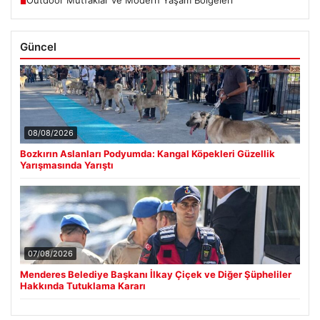
Outdoor Mutfaklar ve Modern Yaşam Bölgeleri
■
Güncel
08/08/2026
Bozkırın Aslanları Podyumda: Kangal Köpekleri Güzellik
Yarışmasında Yarıştı
07/08/2026
Menderes Belediye Başkanı İlkay Çiçek ve Diğer Şüpheliler
Hakkında Tutuklama Kararı