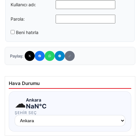
Kullanıcı adı:
Parola:
Beni hatırla
Paylaş:
Hava Durumu
☁
Ankara
NaN°C
ŞEHIR SEÇ