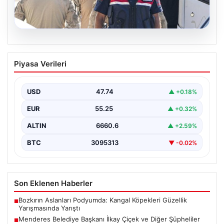
07.08.2026
Menderes Belediye Başkanı İlkay Çiçek
Piyasa Verileri
ve Diğer Şüpheliler Hakkında Tutuklama
Kararı
USD
47.74
▲ +0.18%
İzmir Cumhuriyet Başsavcılığı'nın yürüttüğü kapsamlı
soruşturma kapsamında, Menderes Belediyesi'nde
EUR
55.25
▲ +0.32%
gerçekleşen usulsüzlük iddiaları gündemdeki yerini…
ALTIN
6660.6
▲ +2.59%
BTC
3095313
▼ -0.02%
Son Eklenen Haberler
Bozkırın Aslanları Podyumda: Kangal Köpekleri Güzellik
■
Yarışmasında Yarıştı
Menderes Belediye Başkanı İlkay Çiçek ve Diğer Şüpheliler
■