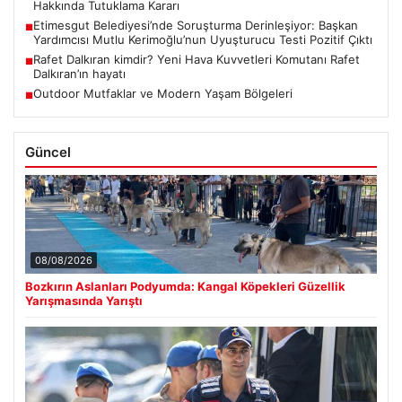
Hakkında Tutuklama Kararı
Etimesgut Belediyesi’nde Soruşturma Derinleşiyor: Başkan
■
Yardımcısı Mutlu Kerimoğlu’nun Uyuşturucu Testi Pozitif Çıktı
Rafet Dalkıran kimdir? Yeni Hava Kuvvetleri Komutanı Rafet
■
Dalkıran’ın hayatı
Outdoor Mutfaklar ve Modern Yaşam Bölgeleri
■
Güncel
08/08/2026
Bozkırın Aslanları Podyumda: Kangal Köpekleri Güzellik
Yarışmasında Yarıştı