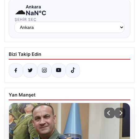
☁
Ankara
NaN°C
ŞEHIR SEÇ
Bizi Takip Edin
Yan Manşet