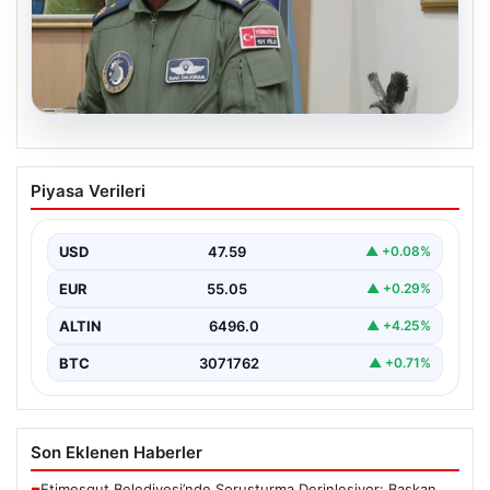
05.08.2026
Rafet Dalkıran kimdir? Yeni Hava
Piyasa Verileri
Kuvvetleri Komutanı Rafet Dalkıran’ın
hayatı
USD
47.59
▲ +0.08%
EUR
55.05
▲ +0.29%
ALTIN
6496.0
▲ +4.25%
BTC
3071762
▲ +0.71%
Son Eklenen Haberler
Etimesgut Belediyesi’nde Soruşturma Derinleşiyor: Başkan