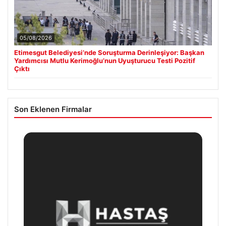
05/08/2026
Etimesgut Belediyesi’nde Soruşturma Derinleşiyor: Başkan
Yardımcısı Mutlu Kerimoğlu’nun Uyuşturucu Testi Pozitif
Çıktı
Son Eklenen Firmalar