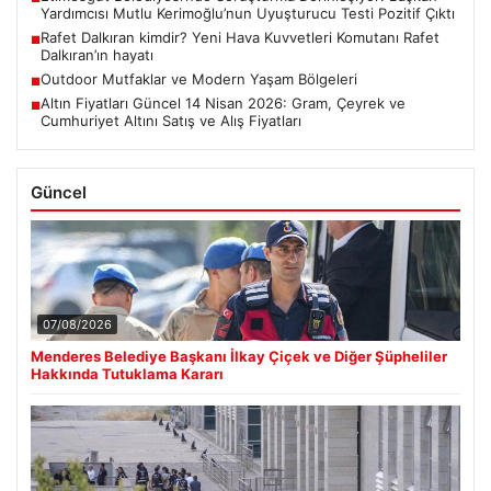
Yardımcısı Mutlu Kerimoğlu’nun Uyuşturucu Testi Pozitif Çıktı
Rafet Dalkıran kimdir? Yeni Hava Kuvvetleri Komutanı Rafet
■
Dalkıran’ın hayatı
Outdoor Mutfaklar ve Modern Yaşam Bölgeleri
■
Altın Fiyatları Güncel 14 Nisan 2026: Gram, Çeyrek ve
■
Cumhuriyet Altını Satış ve Alış Fiyatları
Güncel
07/08/2026
Menderes Belediye Başkanı İlkay Çiçek ve Diğer Şüpheliler
Hakkında Tutuklama Kararı