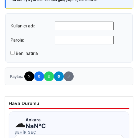
Kullanıcı adı:
Parola:
Beni hatırla
Paylaş:
Hava Durumu
☁
Ankara
NaN°C
ŞEHIR SEÇ