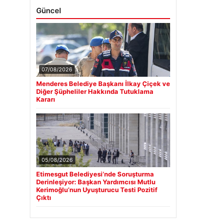
Güncel
07/08/2026
Menderes Belediye Başkanı İlkay Çiçek ve
Diğer Şüpheliler Hakkında Tutuklama
Kararı
05/08/2026
Etimesgut Belediyesi’nde Soruşturma
Derinleşiyor: Başkan Yardımcısı Mutlu
Kerimoğlu’nun Uyuşturucu Testi Pozitif
Çıktı