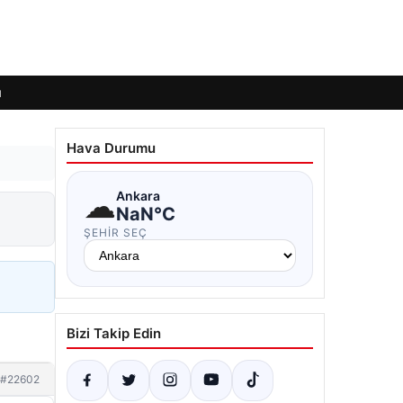
ı
Hava Durumu
☁
Ankara
NaN°C
ŞEHIR SEÇ
Bizi Takip Edin
#22602