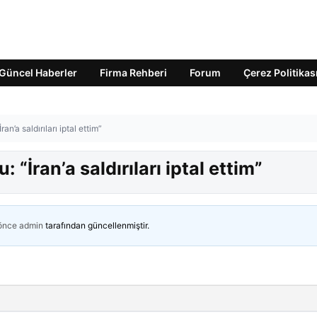
Güncel Haberler
Firma Rehberi
Forum
Çerez Politikas
’a saldırıları iptal ettim”
İran’a saldırıları iptal ettim”
 önce
admin
tarafından güncellenmiştir.