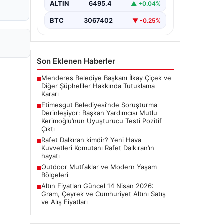
ALTIN
6495.4
▲ +0.04%
Ankara Batı Cumhuriyet Başsavcılığı
tarafından yürütülen kapsamlı
BTC
3067402
▼ -0.25%
soruşturma kapsamında Etimesgut
Belediyesi'nin önemli isimlerinden
Belediye…
Son Eklenen Haberler
Menderes Belediye Başkanı İlkay Çiçek ve
■
Diğer Şüpheliler Hakkında Tutuklama
Kararı
Etimesgut Belediyesi’nde Soruşturma
■
Derinleşiyor: Başkan Yardımcısı Mutlu
Kerimoğlu’nun Uyuşturucu Testi Pozitif
Çıktı
Rafet Dalkıran kimdir? Yeni Hava
■
Kuvvetleri Komutanı Rafet Dalkıran’ın
hayatı
Outdoor Mutfaklar ve Modern Yaşam
■
Bölgeleri
Altın Fiyatları Güncel 14 Nisan 2026:
■
Gram, Çeyrek ve Cumhuriyet Altını Satış
ve Alış Fiyatları