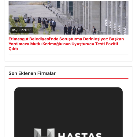
05/08/2026
Etimesgut Belediyesi’nde Soruşturma Derinleşiyor: Başkan
Yardımcısı Mutlu Kerimoğlu’nun Uyuşturucu Testi Pozitif
Çıktı
Son Eklenen Firmalar