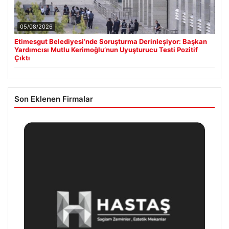
05/08/2026
Etimesgut Belediyesi’nde Soruşturma Derinleşiyor: Başkan
Yardımcısı Mutlu Kerimoğlu’nun Uyuşturucu Testi Pozitif
Çıktı
Son Eklenen Firmalar