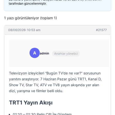
tarafından güncellenmiştir.
1 yazı görüntüleniyor (toplam 1)
08/06/2026: 10:53 am
#21577
A
admin
Anahtar yönetici
Televizyon izleyicileri “Bugün TV’de ne var?” sorusunun
yanıtını araştırıyor. 7 Haziran Pazar günü TRT1, Kanal D,
Show TV, Star TV, ATV ve TV8 yayın akışında yer alan
dizi, yarışma ve filmler belli oldu.
TRT1 Yayın Akışı
01:10 – 01:30 Pelin Çift İle Gündem…