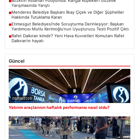
Bozkırın Aslanları Podyumda: Kangal Köpekleri Güzellik
■
Yarışmasında Yarıştı
Menderes Belediye Başkanı İlkay Çiçek ve Diğer Şüpheliler
■
Hakkında Tutuklama Kararı
Etimesgut Belediyesi’nde Soruşturma Derinleşiyor: Başkan
■
Yardımcısı Mutlu Kerimoğlu’nun Uyuşturucu Testi Pozitif Çıktı
Rafet Dalkıran kimdir? Yeni Hava Kuvvetleri Komutanı Rafet
■
Dalkıran’ın hayatı
Güncel
09/08/2026
Yatırım araçlarının haftalık performansı nasıl oldu?