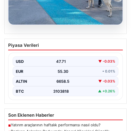
08.08.2026
Bozkırın Aslanları Podyumda: Kangal
Piyasa Verileri
Köpekleri Güzellik Yarışmasında Yarıştı
Sivas Belediyesi tarafından organize edilen "Kangal
Çoban Köpekleri ve Anadolu Çoban Köpekleri Irk
USD
47.71
▼ -0.03%
Standartları…
EUR
55.30
• 0.01%
ALTIN
6658.5
▼ -0.03%
BTC
3103818
▲ +0.26%
Son Eklenen Haberler
Yatırım araçlarının haftalık performansı nasıl oldu?
■