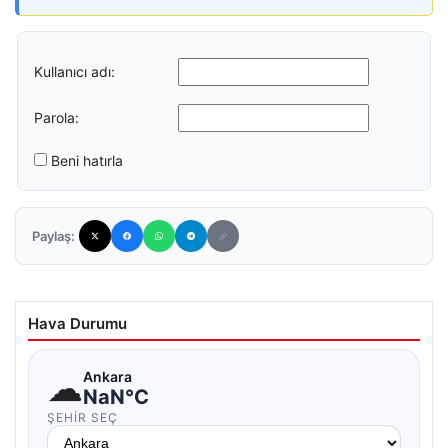
Kullanıcı adı:
Parola:
Beni hatırla
Paylaş:
Hava Durumu
☁
Ankara
NaN°C
ŞEHIR SEÇ