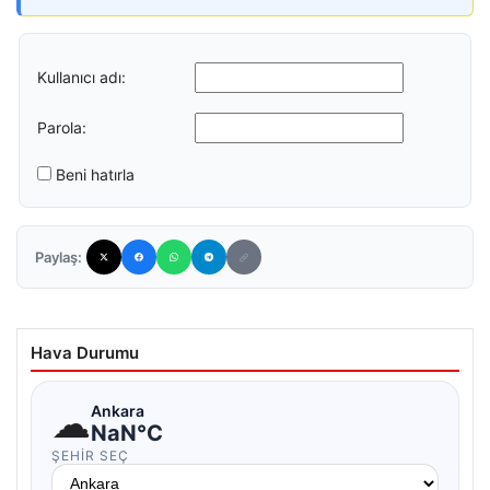
Kullanıcı adı:
Parola:
Beni hatırla
Paylaş:
Hava Durumu
☁
Ankara
NaN°C
ŞEHIR SEÇ