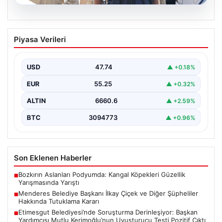
07.08.2026
Menderes Belediye Başkanı İlkay Çiçek
Piyasa Verileri
ve Diğer Şüpheliler Hakkında Tutuklama
Kararı
USD
47.74
▲ +0.18%
İzmir Cumhuriyet Başsavcılığı'nın yürüttüğü kapsamlı
soruşturma kapsamında, Menderes Belediyesi'nde
EUR
55.25
▲ +0.32%
gerçekleşen usulsüzlük iddiaları gündemdeki yerini…
ALTIN
6660.6
▲ +2.59%
BTC
3094773
▲ +0.96%
Son Eklenen Haberler
Bozkırın Aslanları Podyumda: Kangal Köpekleri Güzellik
■
Yarışmasında Yarıştı
Menderes Belediye Başkanı İlkay Çiçek ve Diğer Şüpheliler
■
Hakkında Tutuklama Kararı
Etimesgut Belediyesi’nde Soruşturma Derinleşiyor: Başkan
■
Yardımcısı Mutlu Kerimoğlu’nun Uyuşturucu Testi Pozitif Çıktı