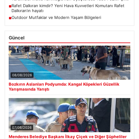
Rafet Dalkıran kimdir? Yeni Hava Kuvvetleri Komutanı Rafet
■
Dalkıran’ın hayatı
Outdoor Mutfaklar ve Modern Yaşam Bölgeleri
■
Güncel
08/08/2026
Bozkırın Aslanları Podyumda: Kangal Köpekleri Güzellik
Yarışmasında Yarıştı
07/08/2026
Menderes Belediye Başkanı İlkay Çiçek ve Diğer Şüpheliler