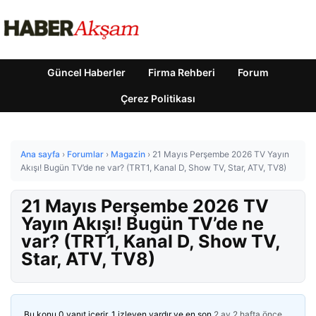
Güncel Haberler
Firma Rehberi
Forum
Çerez Politikası
Ana sayfa
›
Forumlar
›
Magazin
›
21 Mayıs Perşembe 2026 TV Yayın
Akışı! Bugün TV’de ne var? (TRT1, Kanal D, Show TV, Star, ATV, TV8)
21 Mayıs Perşembe 2026 TV
Yayın Akışı! Bugün TV’de ne
var? (TRT1, Kanal D, Show TV,
Star, ATV, TV8)
Bu konu 0 yanıt içerir, 1 izleyen vardır ve en son
2 ay 2 hafta önce