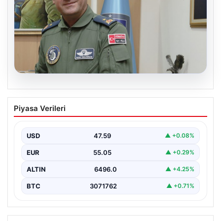
05.08.2026
Rafet Dalkıran kimdir? Yeni Hava
Piyasa Verileri
Kuvvetleri Komutanı Rafet Dalkıran’ın
hayatı
USD
47.59
▲ +0.08%
EUR
55.05
▲ +0.29%
ALTIN
6496.0
▲ +4.25%
BTC
3071762
▲ +0.71%