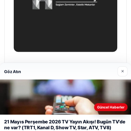
Prenses Night Club
×
29/04/2026
Göz Atın
Web sitemizi nasıl kullandığınızı daha iyi anlayabilmek,
Güncel Haberler
deneyiminizi kişiselleştirmek ve geliştirmek amacıyla çerezler
© 2026 Haber Akşam
kullanıyoruz.
Çerez Politikamız
21 Mayıs Perşembe 2026 TV Yayın Akışı! Bugün TV’de
ne var? (TRT1, Kanal D, Show TV, Star, ATV, TV8)
Reddet
Kabul Et
cio