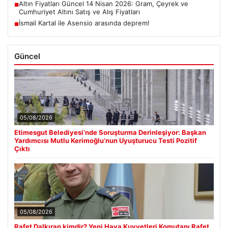
Altın Fiyatları Güncel 14 Nisan 2026: Gram, Çeyrek ve
■
Cumhuriyet Altını Satış ve Alış Fiyatları
İsmail Kartal ile Asensio arasında deprem!
■
Güncel
05/08/2026
Etimesgut Belediyesi’nde Soruşturma Derinleşiyor: Başkan
Yardımcısı Mutlu Kerimoğlu’nun Uyuşturucu Testi Pozitif
Çıktı
05/08/2026
Rafet Dalkıran kimdir? Yeni Hava Kuvvetleri Komutanı Rafet