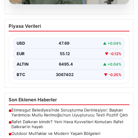
05.08.2026
Rafet Dalkıran kimdir? Yeni Hava
Piyasa Verileri
Kuvvetleri Komutanı Rafet Dalkıran’ın
hayatı
USD
47.69
▲ +0.04%
EUR
55.12
▼ -0.12%
ALTIN
6495.4
▲ +0.04%
BTC
3067402
▼ -0.25%
Son Eklenen Haberler
Etimesgut Belediyesi’nde Soruşturma Derinleşiyor: Başkan
■
Yardımcısı Mutlu Kerimoğlu’nun Uyuşturucu Testi Pozitif Çıktı
Rafet Dalkıran kimdir? Yeni Hava Kuvvetleri Komutanı Rafet
■
Dalkıran’ın hayatı
Outdoor Mutfaklar ve Modern Yaşam Bölgeleri
■