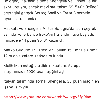
Bologna, Plakanın altında Shengelia ve Crinier ile bir
skor üretiyor, ancak mavi sarı takım 69-54’ün üçüncü
çeyreğini gerçek Sertaç Şanli ve Tarta Biberovic
oyununa tamamladı.
Hackett ve Shengelia Virtus Bologna’da, son çeyrek
aslında Fenerbahce Beko’yu hızlandırmaya başladı,
mücadele 14 puan 95-81 kazandı.
Marko Guduric 17, Errick McCollum 15, Bonzie Colon
12 puanla zafere katkıda bulundu.
Melih Mahmutoğlu ekibinin kaptanı, Avrupa
alaşımınızda 1000 puan eşiğini aştı.
İtalyan takımında Tornik Shengelia, 35 puan maçın en
işaret isimiydi.
https://www.youtube.com/watch?v=kxgv5fg9lnc