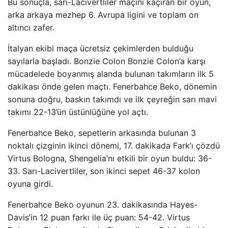
Bu sonuçla, sarı-Lacivertliler maçını kaçıran bir oyun,
arka arkaya mezhep 6. Avrupa ligini ve toplam on
altıncı zafer.
İtalyan ekibi maça ücretsiz çekimlerden bulduğu
sayılarla başladı. Bonzie Colon Bonzie Colon’a karşı
mücadelede boyanmış alanda bulunan takımların ilk 5
dakikası önde gelen maçtı. Fenerbahce Beko, dönemin
sonuna doğru, baskın takımdı ve ilk çeyreğin sarı mavi
takımı 22-13’ün üstünlüğüne yol açtı.
Fenerbahce Beko, sepetlerin arkasında bulunan 3
noktalı çizginin ikinci dönemi, 17. dakikada Fark’ı çözdü
Virtus Bologna, Shengelia’nı etkili bir oyun buldu: 36-
33. Sarı-Lacivertliler, son ikinci sepet 46-37 kolon
oyuna girdi.
Fenerbahce Beko oyunun 23. dakikasında Hayes-
Davis’in 12 puan farkı ile üç puan: 54-42. Virtus