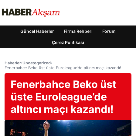
Güncel Haberler
Firma Rehberi
Forum
Çerez Politikası
Haberler
›
Uncategorized
›
Fenerbahce Beko üst üste Euroleague’de altıncı maçı kazandı!
Fenerbahce Beko üst
üste Euroleague’de
altıncı maçı kazandı!