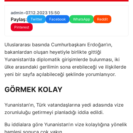
admin
•
07.12.2023 15:50
Paylaş:
Twitter
Facebook
WhatsApp
Reddit
Pinterest
Uluslararası basında Cumhurbaşkanı Erdoğan’ın,
bakanlardan oluşan heyetiyle birlikte gittiği
Yunanistan’da diplomatik girişimlerde bulunması, iki
ülke arasındaki gerilimin sona erebileceği ve ilişkilerde
yeni bir sayfa açılabileceği şeklinde yorumlanıyor.
GÖRMEK KOLAY
Yunanistan’ın, Türk vatandaşlarına yedi adasında vize
zorunluluğu getirmeyi planladığı iddia edildi.
Bu iddialara göre Yunanistan’ın vize kolaylığına yönelik
hamlesi sonuca çok yakın.