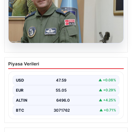
05.08.2026
Rafet Dalkıran kimdir? Yeni Hava
Piyasa Verileri
Kuvvetleri Komutanı Rafet Dalkıran’ın
hayatı
USD
47.59
▲ +0.08%
EUR
55.05
▲ +0.29%
ALTIN
6496.0
▲ +4.25%
BTC
3071762
▲ +0.71%