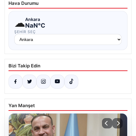
Hava Durumu
☁
Ankara
NaN°C
ŞEHIR SEÇ
Bizi Takip Edin
Yan Manşet