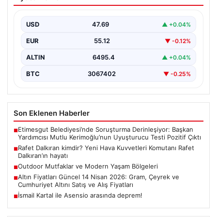
Kuvvetleri Komutanı Rafet Dalkıran’ın
hayatı
USD
47.69
▲ +0.04%
EUR
55.12
▼ -0.12%
ALTIN
6495.4
▲ +0.04%
BTC
3067402
▼ -0.25%
Son Eklenen Haberler
Etimesgut Belediyesi’nde Soruşturma Derinleşiyor: Başkan
■
Yardımcısı Mutlu Kerimoğlu’nun Uyuşturucu Testi Pozitif Çıktı
Rafet Dalkıran kimdir? Yeni Hava Kuvvetleri Komutanı Rafet
■
Dalkıran’ın hayatı
Outdoor Mutfaklar ve Modern Yaşam Bölgeleri
■
Altın Fiyatları Güncel 14 Nisan 2026: Gram, Çeyrek ve
■
Cumhuriyet Altını Satış ve Alış Fiyatları
İsmail Kartal ile Asensio arasında deprem!
■