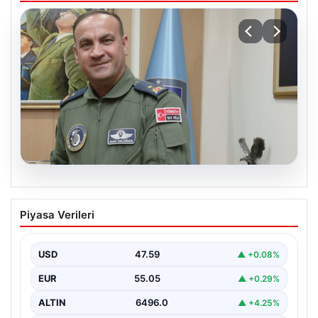
05.08.2026
Rafet Dalkıran kimdir? Yeni Hava
Piyasa Verileri
Kuvvetleri Komutanı Rafet Dalkıran’ın
hayatı
USD
47.59
▲ +0.08%
EUR
55.05
▲ +0.29%
ALTIN
6496.0
▲ +4.25%