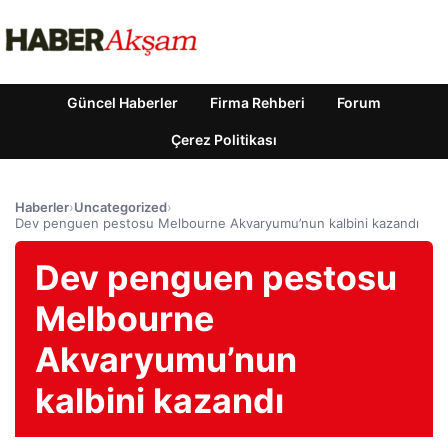
Güncel Haberler
Firma Rehberi
Forum
Çerez Politikası
Haberler
›
Uncategorized
›
Dev penguen pestosu Melbourne Akvaryumu’nun kalbini kazandı
Dev penguen pestosu
Melbourne
Akvaryumu’nun
kalbini kazandı