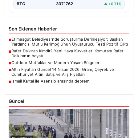
BTC
3071762
▲ +0.71%
Son Eklenen Haberler
Etimesgut Belediyesi’nde Soruşturma Derinleşiyor: Başkan
■
Yardımcısı Mutlu Kerimoğlu’nun Uyuşturucu Testi Pozitif Çıktı
Rafet Dalkıran kimdir? Yeni Hava Kuvvetleri Komutanı Rafet
■
Dalkıran’ın hayatı
Outdoor Mutfaklar ve Modern Yaşam Bölgeleri
■
Altın Fiyatları Güncel 14 Nisan 2026: Gram, Çeyrek ve
■
Cumhuriyet Altını Satış ve Alış Fiyatları
İsmail Kartal ile Asensio arasında deprem!
■
Güncel