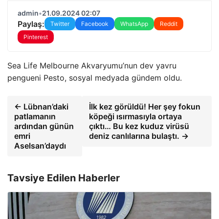
admin
•
21.09.2024 02:07
Paylaş:
Twitter
Facebook
WhatsApp
Reddit
Pinterest
Sea Life Melbourne Akvaryumu’nun dev yavru
pengueni Pesto, sosyal medyada gündem oldu.
← Lübnan’daki
İlk kez görüldü! Her şey fokun
patlamanın
köpeği ısırmasıyla ortaya
ardından günün
çıktı… Bu kez kuduz virüsü
emri
deniz canlılarına bulaştı. →
Aselsan’daydı
Tavsiye Edilen Haberler