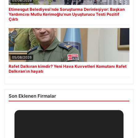
05/08/2026
Etimesgut Belediyesi’nde Soruşturma Derinleşiyor: Başkan
Yardımcısı Mutlu Kerimoğlu’nun Uyuşturucu Testi Pozitif
Çıktı
05/08/2026
Rafet Dalkıran kimdir? Yeni Hava Kuvvetleri Komutanı Rafet
Dalkıran’ın hayatı
Son Eklenen Firmalar