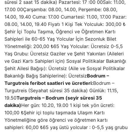
süresi 2 saat 15 dakika) Pazartesi: 17 :00 00Salı: 11.00,
17.00 00Çarşamba: 08.00, 14.00, Perşembe: 08.00,
14.00, 19.40 Cuma: 17.00 Cumartesi: 11.00, 17.00 Pazar:
08.00, 14.00, 19.40 Fiyatı 1 Kişi Tek Yolculuk: 300,00 ₺
Şehir İçi Toplu Taşıma, Öğrenci ve Öğretmen Kartı
Sahipleri ile 60-65 Yaş Yolcular İçin Sezonluk Bilet
Yönetmeliği: 200,00 ₺65 Yaş Yolcular: Ücretsiz 0-5,5
Yaş Grubu: Ücretsiz Gaziler ve Şehit Yakınları (Aileleri
ve Gazi Kartı Sahipleri için) Sosyal Politikalar Bakanlığı
Şehit Ailesi Bağışı): Ücretsiz (Aile ve Sosyal Politikalar
Bakanlığı Bağış Sahiplerine): Ücretsiz
Bodrum –
Turgutreis feribot saatleri ve ücretleri:
Bodrum –
Turgutreis (Seyahat süresi 35 dakika) Günlük: 11.15,
19.50
Turgutreis – Bodrum (seyir süresi 35
dakika)
Her gün: 10.20, 19.00 1 kişi tek yön ücreti:
100,00 ₺Şehir içi toplu taşımada Ulaşım Kartı
Yönetmeliğine göre öğrenci ve öğretmen kartı
sahipleri: 60,00 ₺65 yaş üstü yolcular : 0-5,5 yaş grubu