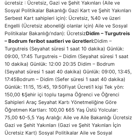
ücretsiz : Ücretsiz, Gazi ve Şehit Yakınları (Aile ve
Sosyal Politikalar Bakanlığı Gazi Kart ve Şehit Yakınları
Serbest Kart sahipleri için): Ücretsiz, %40 ve üzeri
Engelli (Ücretsiz aboneliği olanlar için) Aile ve Sosyal
Politikalar Bakanlığı’ndan): Ücretsiz
Didim – Turgutreis
– Bodrum feribot saatleri ve ücretleri:
Didim –
Turgutreis (Seyahat süresi 1 saat 10 dakika) Günlük:
09:00, 17:45 Turgutreis – Didim (Seyahat süresi 1 saat
10 dakika) Günlük: 12:00 20:35 Didim – Bodrum
(Seyahat süresi 1 saat 40 dakika) Günlük: 09:00, 13:45,
17:45Bodrum – Didim (Sefer süresi 1 saat 40 dakika)
Günlük: 11:15, 15:45, 19:50Fiyat Ücreti1 kişi Tek yön:
150,00 ₺Şehir içi toplu taşıma Öğrenci ve Öğrenci
Sahipleri Araç Seyahat Kartı Yönetmeliğine Göre
Öğretmen Kartları: 100,00 ₺65 Yaş Üstü Yolcular:
75,00 ₺0-5,5 Yaş Aralığı: Aile ve Aile Bakanlığı Ücretsiz
Gazi ve Şehit Yakınları (Gazi ve Şehit Yakınları İçin
Ücretsiz Kart) Sosyal Politikalar Aile ve Sosyal