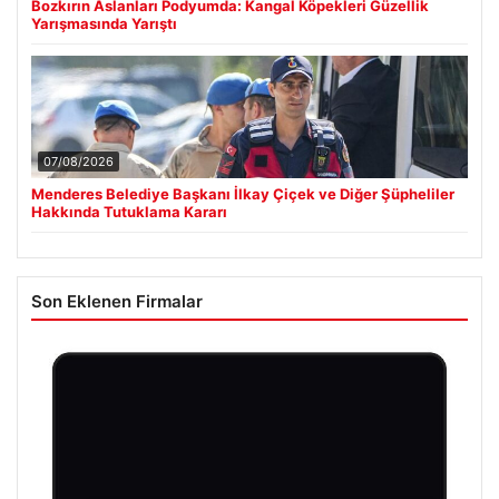
Bozkırın Aslanları Podyumda: Kangal Köpekleri Güzellik
Yarışmasında Yarıştı
07/08/2026
Menderes Belediye Başkanı İlkay Çiçek ve Diğer Şüpheliler
Hakkında Tutuklama Kararı
Son Eklenen Firmalar