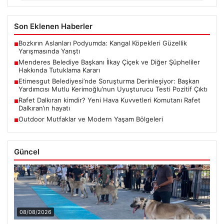
Son Eklenen Haberler
Bozkırın Aslanları Podyumda: Kangal Köpekleri Güzellik
■
Yarışmasında Yarıştı
Menderes Belediye Başkanı İlkay Çiçek ve Diğer Şüpheliler
■
Hakkında Tutuklama Kararı
Etimesgut Belediyesi’nde Soruşturma Derinleşiyor: Başkan
■
Yardımcısı Mutlu Kerimoğlu’nun Uyuşturucu Testi Pozitif Çıktı
Rafet Dalkıran kimdir? Yeni Hava Kuvvetleri Komutanı Rafet
■
Dalkıran’ın hayatı
Outdoor Mutfaklar ve Modern Yaşam Bölgeleri
■
Güncel
08/08/2026