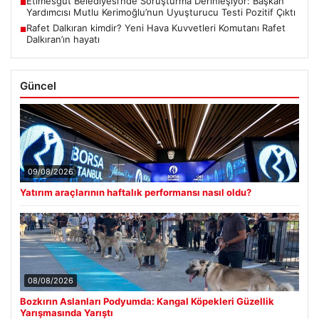
Etimesgut Belediyesi’nde Soruşturma Derinleşiyor: Başkan
■
Yardımcısı Mutlu Kerimoğlu’nun Uyuşturucu Testi Pozitif Çıktı
Rafet Dalkıran kimdir? Yeni Hava Kuvvetleri Komutanı Rafet
■
Dalkıran’ın hayatı
Güncel
09/08/2026
Yatırım araçlarının haftalık performansı nasıl oldu?
08/08/2026
Bozkırın Aslanları Podyumda: Kangal Köpekleri Güzellik
Yarışmasında Yarıştı