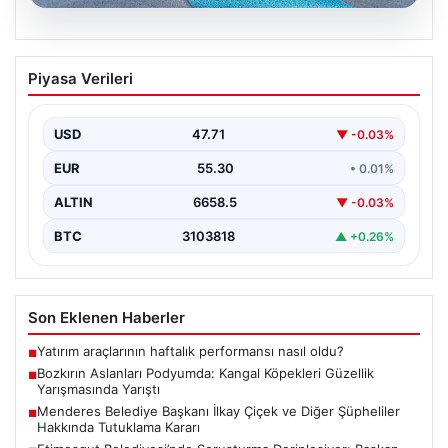
08.08.2026
Bozkırın Aslanları Podyumda: Kangal
Piyasa Verileri
Köpekleri Güzellik Yarışmasında Yarıştı
Sivas Belediyesi tarafından organize edilen “Kangal
Çoban Köpekleri ve Anadolu Çoban Köpekleri Irk
USD
47.71
▼ -0.03%
Standartları…
EUR
55.30
• 0.01%
ALTIN
6658.5
▼ -0.03%
BTC
3103818
▲ +0.26%
Son Eklenen Haberler
Yatırım araçlarının haftalık performansı nasıl oldu?
■
Bozkırın Aslanları Podyumda: Kangal Köpekleri Güzellik
■
Yarışmasında Yarıştı
Menderes Belediye Başkanı İlkay Çiçek ve Diğer Şüpheliler
■
Hakkında Tutuklama Kararı