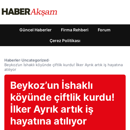
Güncel Haberler
Firma Rehberi
Forum
Çerez Politikası
Haberler
›
Uncategorized
›
Beykoz’un İshaklı köyünde çiftlik kurdu! İlker Ayrık artık iş hayatına
atılıyor
Beykoz’un İshaklı
köyünde çiftlik kurdu!
İlker Ayrık artık iş
hayatına atılıyor