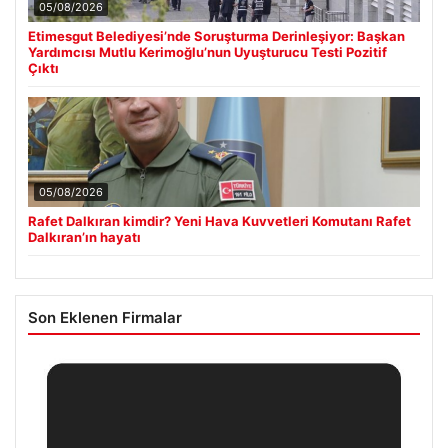
05/08/2026
Etimesgut Belediyesi’nde Soruşturma Derinleşiyor: Başkan
Yardımcısı Mutlu Kerimoğlu’nun Uyuşturucu Testi Pozitif
Çıktı
05/08/2026
Rafet Dalkıran kimdir? Yeni Hava Kuvvetleri Komutanı Rafet
Dalkıran’ın hayatı
Son Eklenen Firmalar