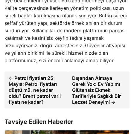
üye beklentilerini yüksek noktada gidermeyi başarıyor.
Kalite çerçevesinde ilerleyen yönetim politikası, uzun
süreli bağlar kurulmasına olanak sunuyor. Bütün süreci
şeffaf yürüten yapı, sektörde örnek anılan bir durum
sürdürüyor. Kullanıcılar de modern platformun parçası
katılmak ve kesintisiz keyfin tadını yaşamak
arzuluyorsanız, doğru adrestesiniz. Güvenilir altyapısı
ve yılların birikimi ile sürekli hizmetinizde olan
platformumuz, sizi önemli anlamayı amaç biliyor.
← Petrol fiyatları 25
Dışarıdan Almaya
Mayıs: Petrol fiyatları
Gerek Yok: Ev Yapımı
düştü mü, ne kadar
Glütensiz Ekmek
oldu? Brent petrol varil
Tarifleriyle Sağlıklı Bir
fiyatı ne kadar?
Lezzet Deneyimi →
Tavsiye Edilen Haberler