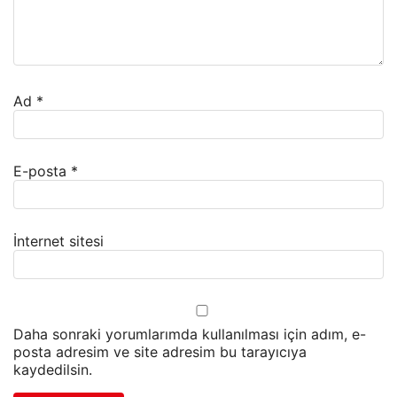
Ad
*
E-posta
*
İnternet sitesi
Daha sonraki yorumlarımda kullanılması için adım, e-
posta adresim ve site adresim bu tarayıcıya
kaydedilsin.