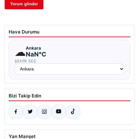
Hava Durumu
☁
Ankara
NaN°C
ŞEHIR SEÇ
Bizi Takip Edin
Yan Manşet