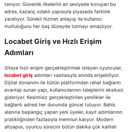
tanıyor. Güvenlik ilkelerini en seviyede koruyan bu
adres, kazanç odaklı yapısıyla piyasada farklılık
yaratıyor. Sürekli hizmet anlayışı ile kullanıcı
mutluluğunu her baş düzeyde tutmayı amaçlıyor.
Locabet Giriş ve Hızlı Erişim
Adımları
Siteye hızlı erişim gerçekleştirmek isteyen oyuncular,
locabet giriş
adımları vasıtasıyla anında erişebiliyor.
Dijital donanımı ile bütün platformdan rahat bağlantı
avantajı sunan yapı, kullanıcılarının taleplerini eksiksiz
gideriyor. Kesintisiz gerçekleştirilen yenilikler ile
bağlantı adresi her durumda güncel tutuyor. Bahis
alanına başlangıç yapan yeni üyeler, kayıt adımlarının
pratikliğinden fazlasıyla memnun kalıyor. Modern
altyapısı, oyuncu sürecini bütün dakika çok kaliteli