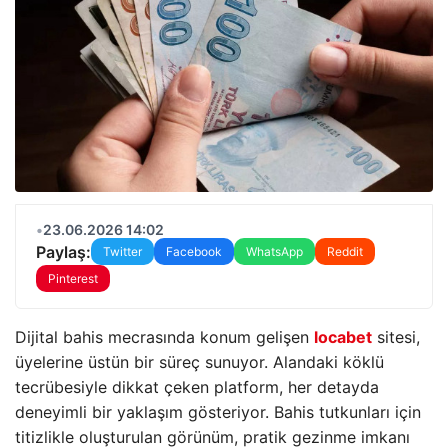
•
23.06.2026 14:02
Paylaş:
Twitter
Facebook
WhatsApp
Reddit
Pinterest
Dijital bahis mecrasında konum gelişen
locabet
sitesi,
üyelerine üstün bir süreç sunuyor. Alandaki köklü
tecrübesiyle dikkat çeken platform, her detayda
deneyimli bir yaklaşım gösteriyor. Bahis tutkunları için
titizlikle oluşturulan görünüm, pratik gezinme imkanı