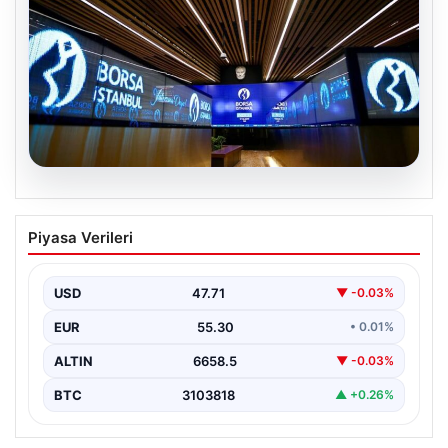
09.08.2026
Yatırım araçlarının haftalık performansı
Piyasa Verileri
nasıl oldu?
{“title”: “Yatırım Araçlarının Haftalık Performans
Değerlendirmesi”, “content”: “ Bu hafta finans
USD
47.71
▼ -0.03%
piyasalarında hareketli bir…
EUR
55.30
• 0.01%
ALTIN
6658.5
▼ -0.03%
BTC
3103818
▲ +0.26%