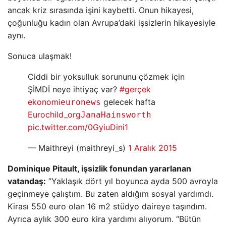
ancak kriz sırasında işini kaybetti. Onun hikayesi,
çoğunluğu kadın olan Avrupa’daki işsizlerin hikayesiyle
aynı.
Sonuca ulaşmak!
Ciddi bir yoksulluk sorununu çözmek için
ŞİMDİ neye ihtiyaç var?
#gerçek
ekonomi
gelecek hafta
euronews
Eurochild_org
JanaHainsworth
pic.twitter.com/0GyiuDini1
— Maithreyi (maithreyi_s)
1 Aralık 2015
Dominique Pitault, işsizlik fonundan yararlanan
vatandaş:
”Yaklaşık dört yıl boyunca ayda 500 avroyla
geçinmeye çalıştım. Bu zaten aldığım sosyal yardımdı.
Kirası 550 euro olan 16 m2 stüdyo daireye taşındım.
Ayrıca aylık 300 euro kira yardımı alıyorum. “Bütün