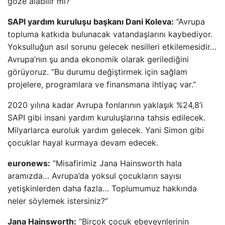
göze alabilir mi?
SAPI yardım kuruluşu başkanı Dani Koleva:
”Avrupa
topluma katkıda bulunacak vatandaşlarını kaybediyor.
Yoksulluğun asıl sorunu gelecek nesilleri etkilemesidir…
Avrupa’nın şu anda ekonomik olarak gerilediğini
görüyoruz. “Bu durumu değiştirmek için sağlam
projelere, programlara ve finansmana ihtiyaç var.”
2020 yılına kadar Avrupa fonlarının yaklaşık %24,8’i
SAPI gibi insani yardım kuruluşlarına tahsis edilecek.
Milyarlarca euroluk yardım gelecek. Yani Simon gibi
çocuklar hayal kurmaya devam edecek.
euronews:
”Misafirimiz Jana Hainsworth hala
aramızda… Avrupa’da yoksul çocukların sayısı
yetişkinlerden daha fazla… Toplumumuz hakkında
neler söylemek istersiniz?”
Jana Hainsworth:
”Birçok çocuk ebeveynlerinin