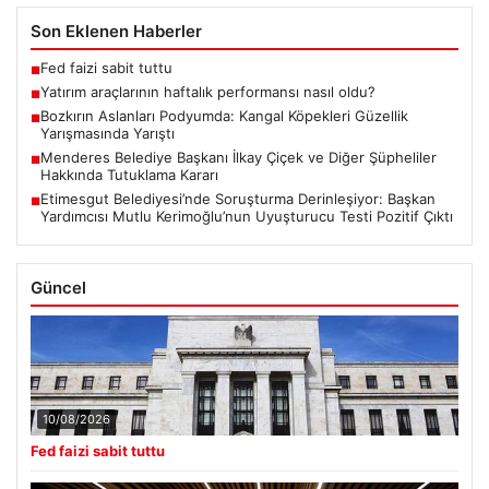
Son Eklenen Haberler
Fed faizi sabit tuttu
■
Yatırım araçlarının haftalık performansı nasıl oldu?
■
Bozkırın Aslanları Podyumda: Kangal Köpekleri Güzellik
■
Yarışmasında Yarıştı
Menderes Belediye Başkanı İlkay Çiçek ve Diğer Şüpheliler
■
Hakkında Tutuklama Kararı
Etimesgut Belediyesi’nde Soruşturma Derinleşiyor: Başkan
■
Yardımcısı Mutlu Kerimoğlu’nun Uyuşturucu Testi Pozitif Çıktı
Güncel
10/08/2026
Fed faizi sabit tuttu