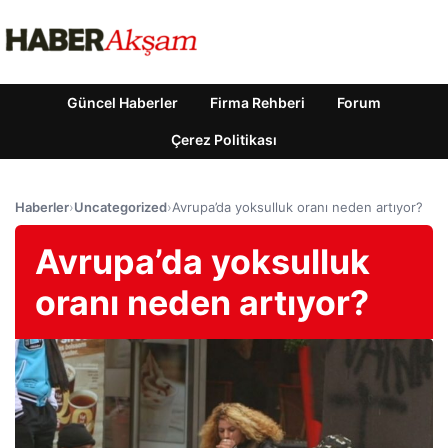
Güncel Haberler
Firma Rehberi
Forum
Çerez Politikası
Haberler
›
Uncategorized
›
Avrupa’da yoksulluk oranı neden artıyor?
Avrupa’da yoksulluk
oranı neden artıyor?