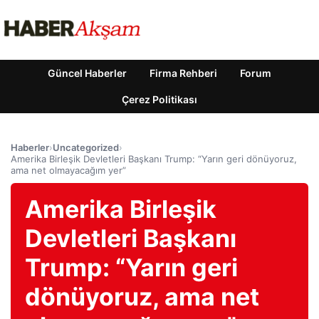
Güncel Haberler
Firma Rehberi
Forum
Çerez Politikası
Haberler
›
Uncategorized
›
Amerika Birleşik Devletleri Başkanı Trump: “Yarın geri dönüyoruz,
ama net olmayacağım yer”
Amerika Birleşik
Devletleri Başkanı
Trump: “Yarın geri
dönüyoruz, ama net