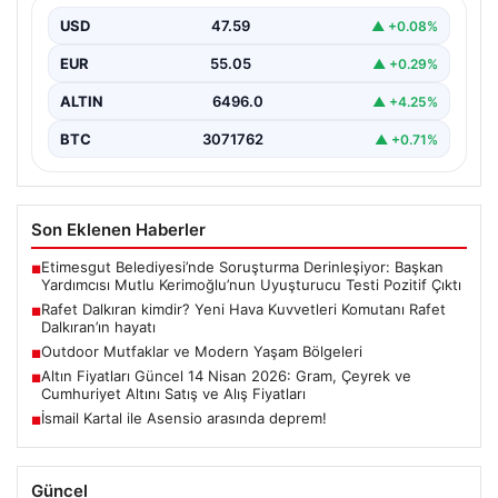
USD
47.59
▲ +0.08%
EUR
55.05
▲ +0.29%
ALTIN
6496.0
▲ +4.25%
BTC
3071762
▲ +0.71%
Son Eklenen Haberler
Etimesgut Belediyesi’nde Soruşturma Derinleşiyor: Başkan
■
Yardımcısı Mutlu Kerimoğlu’nun Uyuşturucu Testi Pozitif Çıktı
Rafet Dalkıran kimdir? Yeni Hava Kuvvetleri Komutanı Rafet
■
Dalkıran’ın hayatı
Outdoor Mutfaklar ve Modern Yaşam Bölgeleri
■
Altın Fiyatları Güncel 14 Nisan 2026: Gram, Çeyrek ve
■
Cumhuriyet Altını Satış ve Alış Fiyatları
İsmail Kartal ile Asensio arasında deprem!
■
Güncel