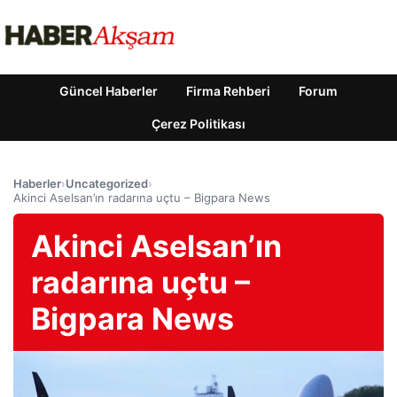
Güncel Haberler
Firma Rehberi
Forum
Çerez Politikası
Haberler
›
Uncategorized
›
Akinci Aselsan’ın radarına uçtu – Bigpara News
Akinci Aselsan’ın
radarına uçtu –
Bigpara News