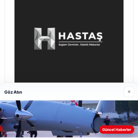
×
Göz Atın
Prenses Night Club
29/04/2026
Web sitemizi nasıl kullandığınızı daha iyi anlayabilmek,
Güncel Haberler
deneyiminizi kişiselleştirmek ve geliştirmek amacıyla çerezler