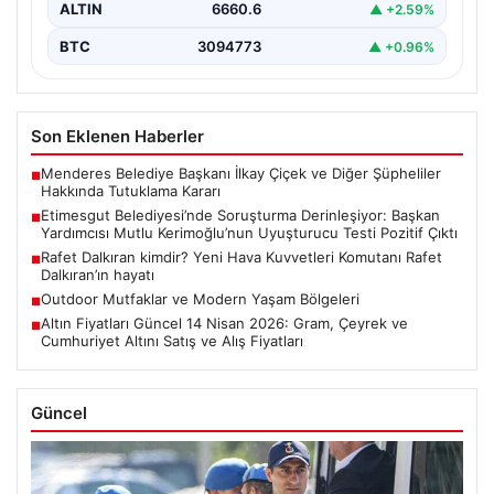
ALTIN
6660.6
▲ +2.59%
BTC
3094773
▲ +0.96%
Son Eklenen Haberler
Menderes Belediye Başkanı İlkay Çiçek ve Diğer Şüpheliler
■
Hakkında Tutuklama Kararı
Etimesgut Belediyesi’nde Soruşturma Derinleşiyor: Başkan
■
Yardımcısı Mutlu Kerimoğlu’nun Uyuşturucu Testi Pozitif Çıktı
Rafet Dalkıran kimdir? Yeni Hava Kuvvetleri Komutanı Rafet
■
Dalkıran’ın hayatı
Outdoor Mutfaklar ve Modern Yaşam Bölgeleri
■
Altın Fiyatları Güncel 14 Nisan 2026: Gram, Çeyrek ve
■
Cumhuriyet Altını Satış ve Alış Fiyatları
Güncel