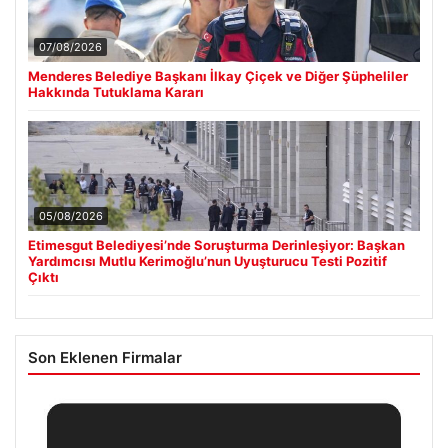
07/08/2026
Menderes Belediye Başkanı İlkay Çiçek ve Diğer Şüpheliler
Hakkında Tutuklama Kararı
05/08/2026
Etimesgut Belediyesi’nde Soruşturma Derinleşiyor: Başkan
Yardımcısı Mutlu Kerimoğlu’nun Uyuşturucu Testi Pozitif
Çıktı
Son Eklenen Firmalar