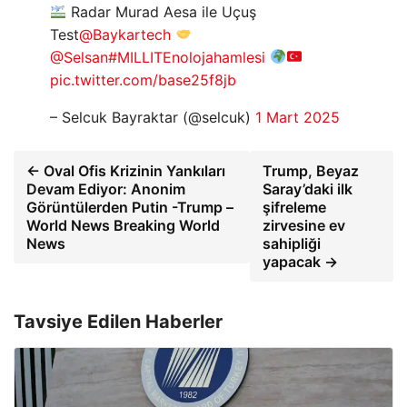
Radar Murad Aesa ile Uçuş
Test
@Baykartech
@Selsan
#MILLITEnolojahamlesi
pic.twitter.com/base25f8jb
– Selcuk Bayraktar (@selcuk)
1 Mart 2025
← Oval Ofis Krizinin Yankıları
Trump, Beyaz
Devam Ediyor: Anonim
Saray’daki ilk
Görüntülerden Putin -Trump –
şifreleme
World News Breaking World
zirvesine ev
News
sahipliği
yapacak →
Tavsiye Edilen Haberler