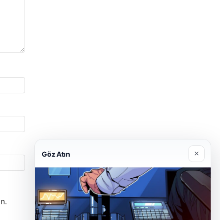
×
Göz Atın
n.