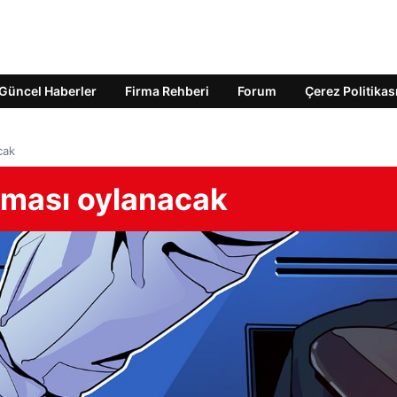
Güncel Haberler
Firma Rehberi
Forum
Çerez Politikas
cak
aması oylanacak