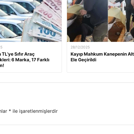
25
28/12/2025
 TL’ye Sıfır Araç
Kayıp Mahkum Kanepenin Alt
leri: 6 Marka, 17 Farklı
Ele Geçirildi
m!
nlar
*
ile işaretlenmişlerdir