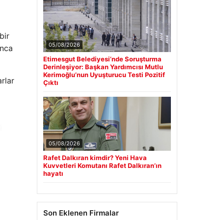
bir
05/08/2026
unca
Etimesgut Belediyesi’nde Soruşturma
Derinleşiyor: Başkan Yardımcısı Mutlu
Kerimoğlu’nun Uyuşturucu Testi Pozitif
rlar
Çıktı
05/08/2026
Rafet Dalkıran kimdir? Yeni Hava
Kuvvetleri Komutanı Rafet Dalkıran’ın
hayatı
Son Eklenen Firmalar