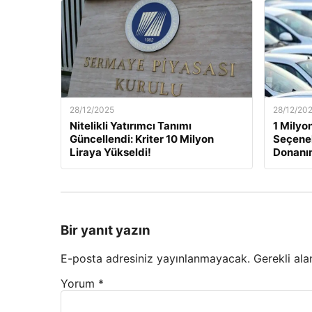
28/12/2025
28/12/20
Nitelikli Yatırımcı Tanımı
1 Milyon
Güncellendi: Kriter 10 Milyon
Seçenek
Liraya Yükseldi!
Donanı
Bir yanıt yazın
E-posta adresiniz yayınlanmayacak.
Gerekli ala
Yorum
*