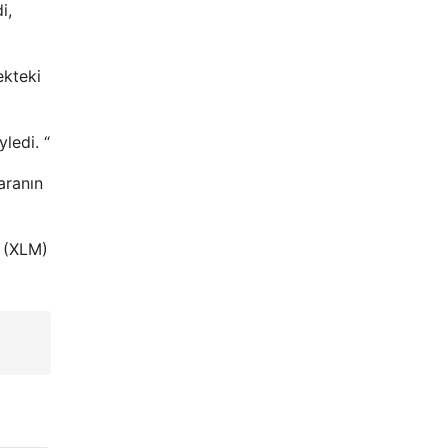
i,
ekteki
ledi. “
aranın
ı (XLM)