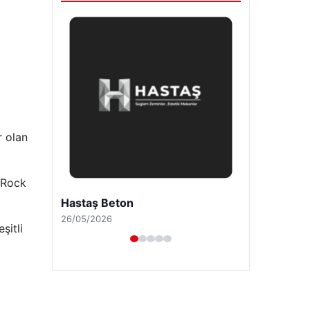
r olan
ckRock
Prenses Night Club
29/04/2026
şitli