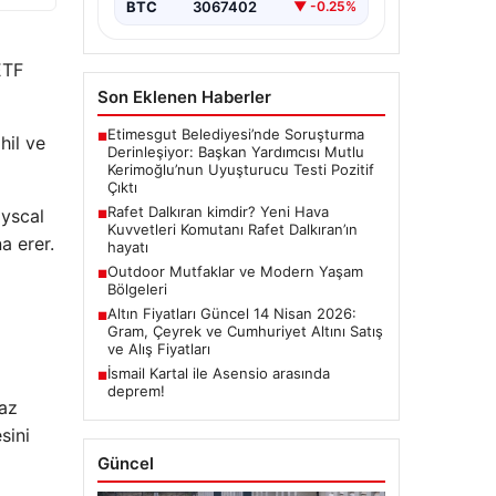
BTC
3067402
▼ -0.25%
ETF
Son Eklenen Haberler
Etimesgut Belediyesi’nde Soruşturma
■
hil ve
Derinleşiyor: Başkan Yardımcısı Mutlu
Kerimoğlu’nun Uyuşturucu Testi Pozitif
Çıktı
Rafet Dalkıran kimdir? Yeni Hava
ayscal
■
Kuvvetleri Komutanı Rafet Dalkıran’ın
a erer.
hayatı
Outdoor Mutfaklar ve Modern Yaşam
■
Bölgeleri
Altın Fiyatları Güncel 14 Nisan 2026:
■
Gram, Çeyrek ve Cumhuriyet Altını Satış
ve Alış Fiyatları
İsmail Kartal ile Asensio arasında
■
deprem!
 az
sini
Güncel