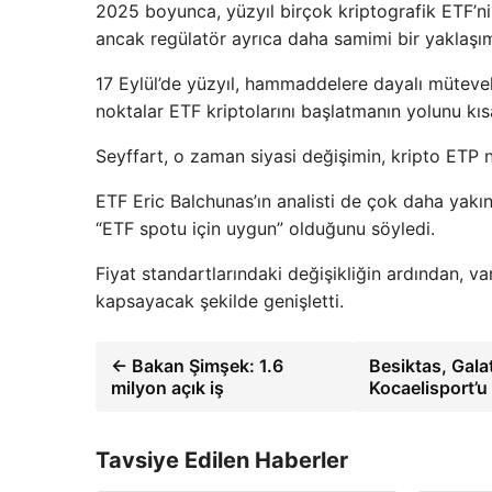
2025 boyunca, yüzyıl birçok kriptografik ETF’nin ka
ancak regülatör ayrıca daha samimi bir yaklaşım
17 Eylül’de yüzyıl, hammaddelere dayalı mütevelli
noktalar ETF kriptolarını başlatmanın yolunu kısal
Seyffart, o zaman siyasi değişimin, kripto ETP 
ETF Eric Balchunas’ın analisti de çok daha yak
“ETF spotu için uygun” olduğunu söyledi.
Fiyat standartlarındaki değişikliğin ardından, va
kapsayacak şekilde genişletti.
← Bakan Şimşek: 1.6
Besiktas, Gala
milyon açık iş
Kocaelisport’u
Tavsiye Edilen Haberler