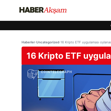
Haberler
›
Uncategorized
›
16 Kripto ETF uygulaması oylana
16 Kripto ETF uygul