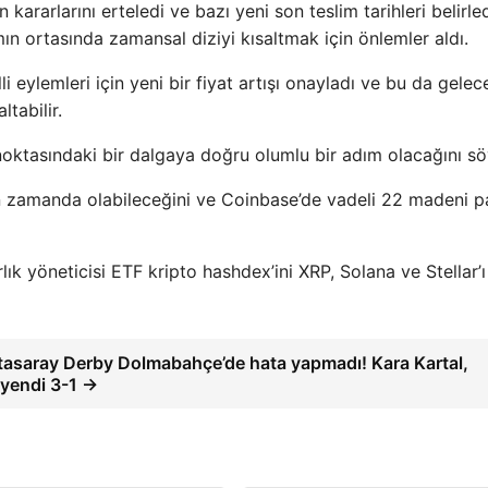
rarlarını erteledi ve bazı yeni son teslim tarihleri ​​belirled
ın ortasında zamansal diziyi kısaltmak için önlemler aldı.
 eylemleri için yeni bir fiyat artışı onayladı ve bu da gelec
tabilir.
noktasındaki bir dalgaya doğru olumlu bir adım olacağını söy
ın zamanda olabileceğini ve Coinbase’de vadeli 22 madeni p
rlık yöneticisi ETF kripto hashdex’ini XRP, Solana ve Stellar’
tasaray Derby Dolmabahçe’de hata yapmadı! Kara Kartal,
 yendi 3-1 →