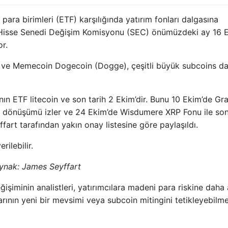
 para birimleri (ETF) karşılığında yatırım fonları dalgasına
e Hisse Senedi Değişim Komisyonu (SEC) önümüzdeki ay 16 
or.
) ve Memecoin Dogecoin (Dogge), çeşitli büyük subcoins da
ın ETF litecoin ve son tarih 2 Ekim’dir. Bunu 10 Ekim’de Gr
t’ın dönüşümü izler ve 24 Ekim’de Wisdumere XRP Fonu ile son
fart tarafından yakın onay listesine göre paylaşıldı.
ilebilir.
ynak:
James Seyffart
ğişiminin analistleri, yatırımcılara madeni para riskine daha
ının yeni bir mevsimi veya subcoin mitingini tetikleyebilme