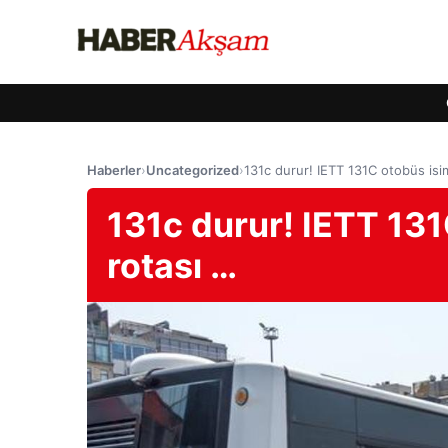
Haberler
›
Uncategorized
›
131c durur! IETT 131C otobüs isim
131c durur! IETT 131C
rotası …