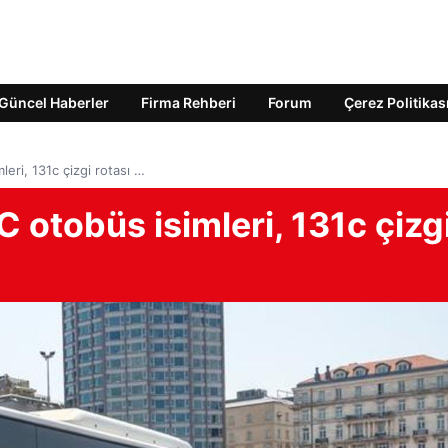
Güncel Haberler
Firma Rehberi
Forum
Çerez Politikas
leri, 131c çizgi rotası …
 otobüs isimleri, 131c çizg