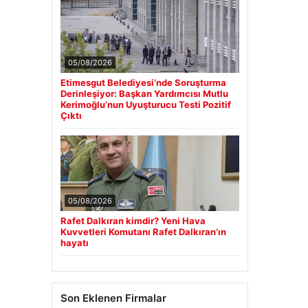
05/08/2026
Etimesgut Belediyesi’nde Soruşturma
Derinleşiyor: Başkan Yardımcısı Mutlu
Kerimoğlu’nun Uyuşturucu Testi Pozitif
Çıktı
05/08/2026
Rafet Dalkıran kimdir? Yeni Hava
Kuvvetleri Komutanı Rafet Dalkıran’ın
hayatı
Son Eklenen Firmalar