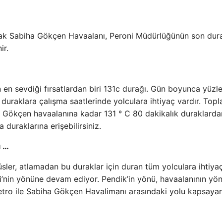
rak Sabiha Gökçen Havaalanı, Peroni Müdürlüğünün son dur
ir.
un en sevdiği fırsatlardan biri 131c durağı. Gün boyunca yüzl
 duraklara çalışma saatlerinde yolculara ihtiyaç vardır. Top
 Gökçen havaalanına kadar 131 ° C 80 dakikalık duraklarda
 duraklarına erişebilirsiniz.
ı …
sler, atlamadan bu duraklar için duran tüm yolculara ihtiya
i’nin yönüne devam ediyor. Pendik’in yönü, havaalanının yö
etro ile Sabiha Gökçen Havalimanı arasındaki yolu kapsaya