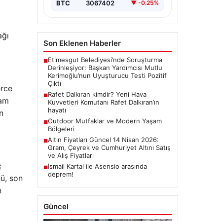
BTC
3067402
▼ -0.25%
ağı
Son Eklenen Haberler
Etimesgut Belediyesi’nde Soruşturma
■
Derinleşiyor: Başkan Yardımcısı Mutlu
Kerimoğlu’nun Uyuşturucu Testi Pozitif
Çıktı
erce
Rafet Dalkıran kimdir? Yeni Hava
■
lam
Kuvvetleri Komutanı Rafet Dalkıran’ın
hayatı
n
Outdoor Mutfaklar ve Modern Yaşam
■
Bölgeleri
Altın Fiyatları Güncel 14 Nisan 2026:
■
Gram, Çeyrek ve Cumhuriyet Altını Satış
ve Alış Fiyatları
ç
İsmail Kartal ile Asensio arasında
■
deprem!
nü, son
n
Güncel