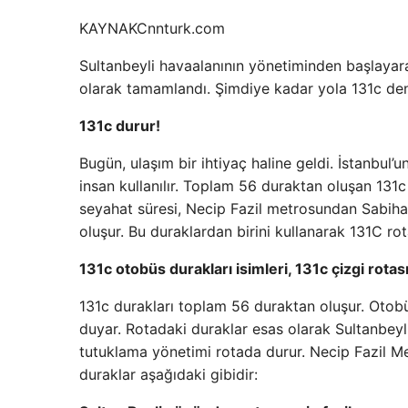
KAYNAK
Cnnturk.com
Sultanbeyli havaalanının yönetiminden başlaya
olarak tamamlandı. Şimdiye kadar yola 131c den
131c durur!
Bugün, ulaşım bir ihtiyaç haline geldi. İstanbul’
insan kullanılır. Toplam 56 duraktan oluşan 131c
seyahat süresi, Necip Fazil metrosundan Sabiha
oluşur. Bu duraklardan birini kullanarak 131C rota
131c otobüs durakları isimleri, 131c çizgi rotas
131c durakları toplam 56 duraktan oluşur. Otobü
duyar. Rotadaki duraklar esas olarak Sultanbeyl
tutuklama yönetimi rotada durur. Necip Fazil M
duraklar aşağıdaki gibidir: