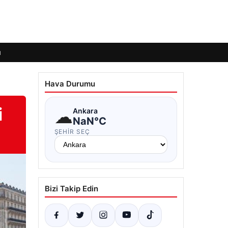
ı
Hava Durumu
i
☁
Ankara
NaN°C
ŞEHIR SEÇ
Bizi Takip Edin