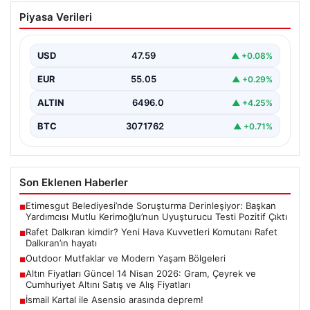
Rafet Dalkıran kimdir? Yeni Hava
Piyasa Verileri
Kuvvetleri Komutanı Rafet Dalkıran’ın
hayatı
USD
47.59
▲ +0.08%
EUR
55.05
▲ +0.29%
ALTIN
6496.0
▲ +4.25%
BTC
3071762
▲ +0.71%
Son Eklenen Haberler
Etimesgut Belediyesi’nde Soruşturma Derinleşiyor: Başkan
■
Yardımcısı Mutlu Kerimoğlu’nun Uyuşturucu Testi Pozitif Çıktı
Rafet Dalkıran kimdir? Yeni Hava Kuvvetleri Komutanı Rafet
■
Dalkıran’ın hayatı
Outdoor Mutfaklar ve Modern Yaşam Bölgeleri
■
Altın Fiyatları Güncel 14 Nisan 2026: Gram, Çeyrek ve
■
Cumhuriyet Altını Satış ve Alış Fiyatları
İsmail Kartal ile Asensio arasında deprem!
■