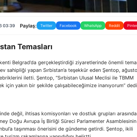
Paylaş:
6 03:39
Twitter
Facebook
WhatsApp
Reddit
Pinte
istan Temasları
enti Belgrad’da gerçekleştirdiği ziyaretlerinde önemli tema
 ev sahipliği yapan Sırbistan’a teşekkür eden Şentop, ağust
briklerini iletti. Şentop, “Sırbistan Ulusal Meclisi ile TBMM
mek için yakın bir şekilde çalışabileceğimize inanıyorum” dedi
de değil, ihtisas komisyonları ve dostluk grupları arasında
 Güney Doğu Avrupa İş Birliği Süreci Parlamenter Asamblesini
nbul’a taşınması önerisini de gündeme getirdi. Şentop, ikili
ve turizm rakamlarına yansıdığını belirtti.