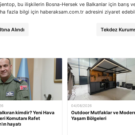
 Şentop, bu ilişkilerin Bosna-Hersek ve Balkanlar için barış v
ha fazla bilgi için haberaksam.com.tr adresini ziyaret edebili
tına Alındı
Tekdez Kurum
26
04/08/2026
alkıran kimdir? Yeni Hava
Outdoor Mutfaklar ve Moder
eri Komutanı Rafet
Yaşam Bölgeleri
’ın hayatı