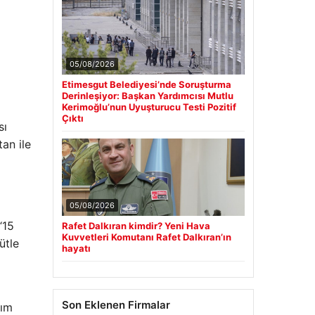
05/08/2026
Etimesgut Belediyesi’nde Soruşturma
Derinleşiyor: Başkan Yardımcısı Mutlu
Kerimoğlu’nun Uyuşturucu Testi Pozitif
Çıktı
sı
tan ile
05/08/2026
“15
Rafet Dalkıran kimdir? Yeni Hava
Kuvvetleri Komutanı Rafet Dalkıran’ın
ütle
hayatı
Son Eklenen Firmalar
şım