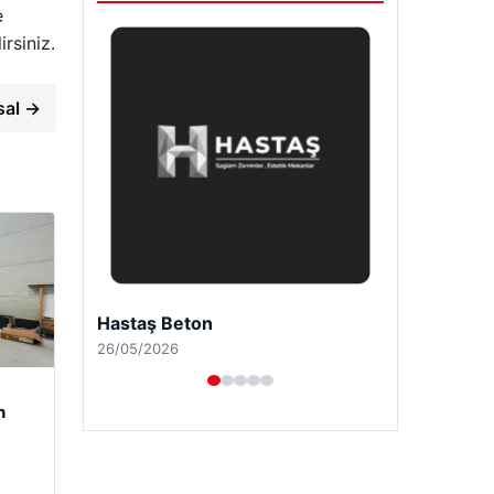
e
rsiniz.
sal →
Prenses Night Club
29/04/2026
n