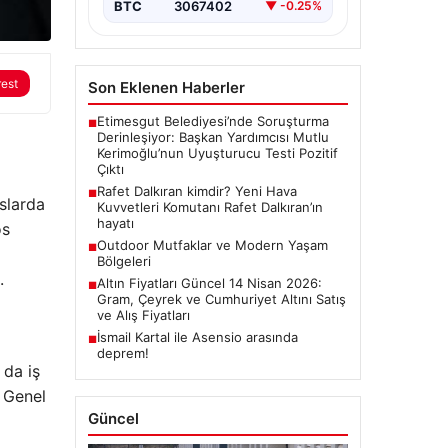
BTC
3067402
▼ -0.25%
rest
Son Eklenen Haberler
Etimesgut Belediyesi’nde Soruşturma
■
Derinleşiyor: Başkan Yardımcısı Mutlu
Kerimoğlu’nun Uyuşturucu Testi Pozitif
Çıktı
Rafet Dalkıran kimdir? Yeni Hava
■
slarda
Kuvvetleri Komutanı Rafet Dalkıran’ın
hayatı
os
Outdoor Mutfaklar ve Modern Yaşam
■
Bölgeleri
.
Altın Fiyatları Güncel 14 Nisan 2026:
■
Gram, Çeyrek ve Cumhuriyet Altını Satış
ve Alış Fiyatları
İsmail Kartal ile Asensio arasında
■
deprem!
 da iş
n Genel
Güncel