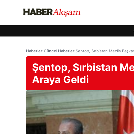
Haberler
›
Güncel Haberler
›
Şentop, Sırbistan Meclis Başkanı
Şentop, Sırbistan Mec
Araya Geldi