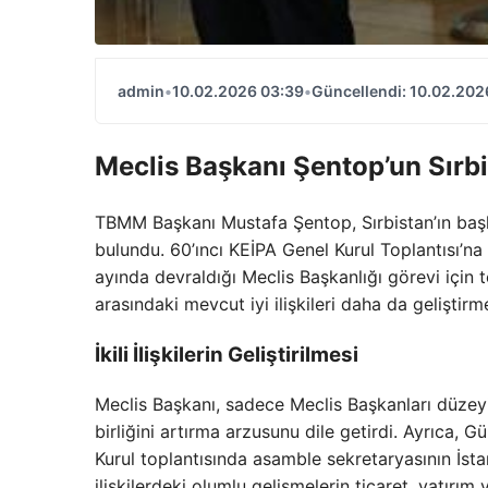
admin
•
10.02.2026 03:39
•
Güncellendi: 10.02.202
Meclis Başkanı Şentop’un Sırb
TBMM Başkanı Mustafa Şentop, Sırbistan’ın başk
bulundu. 60’ıncı KEİPA Genel Kurul Toplantısı’na
ayında devraldığı Meclis Başkanlığı görevi için te
arasındaki mevcut iyi ilişkileri daha da geliştir
İkili İlişkilerin Geliştirilmesi
Meclis Başkanı, sadece Meclis Başkanları düzeyin
birliğini artırma arzusunu dile getirdi. Ayrıca,
Kurul toplantısında asamble sekretaryasının İsta
ilişkilerdeki olumlu gelişmelerin ticaret, yatırım 