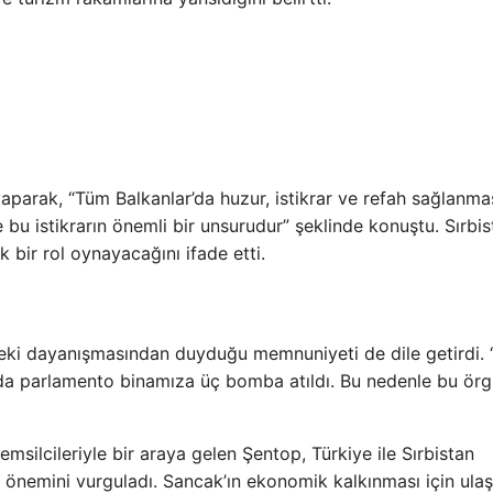
parak, “Tüm Balkanlar’da huzur, istikrar ve refah sağlanma
se bu istikrarın önemli bir unsurudur” şeklinde konuştu. Sırbis
k bir rol oynayacağını ifade etti.
eki dayanışmasından duyduğu memnuniyeti de dile getirdi. 
da parlamento binamıza üç bomba atıldı. Bu nedenle bu örg
msilcileriyle bir araya gelen Şentop, Türkiye ile Sırbistan
 önemini vurguladı. Sancak’ın ekonomik kalkınması için ula