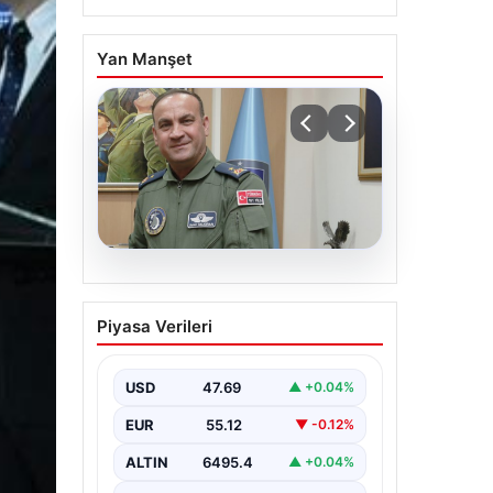
Yan Manşet
05.08.2026
Rafet Dalkıran kimdir?
Piyasa Verileri
Yeni Hava Kuvvetleri
Komutanı Rafet
Dalkıran’ın hayatı
USD
47.69
▲ +0.04%
EUR
55.12
▼ -0.12%
ALTIN
6495.4
▲ +0.04%