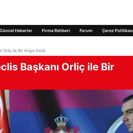
Güncel Haberler
Firma Rehberi
Forum
Çerez Politikas
 Orliç ile Bir Araya Geldi
lis Başkanı Orliç ile Bir