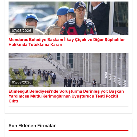
07/08/2026
Menderes Belediye Başkanı İlkay Çiçek ve Diğer Şüpheliler
Hakkında Tutuklama Kararı
05/08/2026
Etimesgut Belediyesi’nde Soruşturma Derinleşiyor: Başkan
Yardımcısı Mutlu Kerimoğlu’nun Uyuşturucu Testi Pozitif
Çıktı
Son Eklenen Firmalar