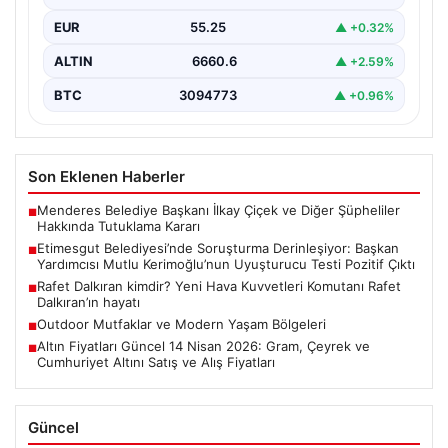
Ankara Batı Cumhuriyet Başsavcılığı tarafından
EUR
55.25
▲ +0.32%
yürütülen kapsamlı soruşturma kapsamında Etimesgut
Belediyesi’nin önemli isimlerinden Belediye…
ALTIN
6660.6
▲ +2.59%
BTC
3094773
▲ +0.96%
Son Eklenen Haberler
Menderes Belediye Başkanı İlkay Çiçek ve Diğer Şüpheliler
■
Hakkında Tutuklama Kararı
Etimesgut Belediyesi’nde Soruşturma Derinleşiyor: Başkan
■
Yardımcısı Mutlu Kerimoğlu’nun Uyuşturucu Testi Pozitif Çıktı
Rafet Dalkıran kimdir? Yeni Hava Kuvvetleri Komutanı Rafet
■
Dalkıran’ın hayatı
Outdoor Mutfaklar ve Modern Yaşam Bölgeleri
■
Altın Fiyatları Güncel 14 Nisan 2026: Gram, Çeyrek ve
■
Cumhuriyet Altını Satış ve Alış Fiyatları
Güncel