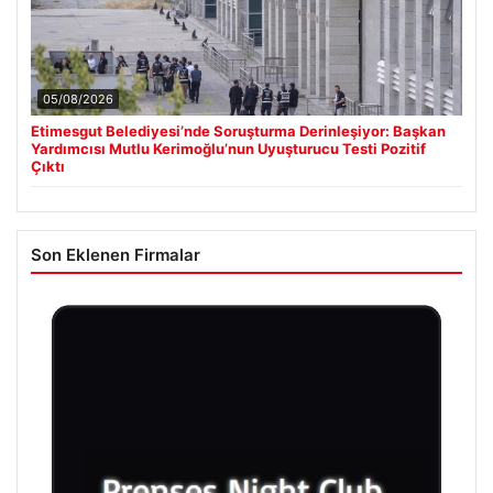
05/08/2026
Etimesgut Belediyesi’nde Soruşturma Derinleşiyor: Başkan
Yardımcısı Mutlu Kerimoğlu’nun Uyuşturucu Testi Pozitif
Çıktı
Son Eklenen Firmalar