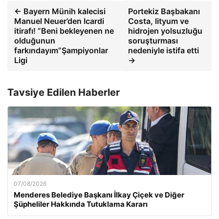
← Bayern Münih kalecisi
Portekiz Başbakanı
Manuel Neuer’den Icardi
Costa, lityum ve
itirafı! ”Beni bekleyenen ne
hidrojen yolsuzluğu
olduğunun
soruşturması
farkındayım”Şampiyonlar
nedeniyle istifa etti
Ligi
→
Tavsiye Edilen Haberler
07/08/2026
Menderes Belediye Başkanı İlkay Çiçek ve Diğer
Şüpheliler Hakkında Tutuklama Kararı