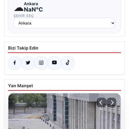
☁
Ankara
NaN°C
ŞEHIR SEÇ
Bizi Takip Edin
Yan Manşet