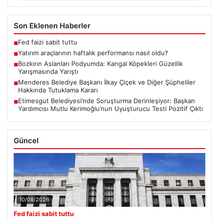
Son Eklenen Haberler
Fed faizi sabit tuttu
■
Yatırım araçlarının haftalık performansı nasıl oldu?
■
Bozkırın Aslanları Podyumda: Kangal Köpekleri Güzellik
■
Yarışmasında Yarıştı
Menderes Belediye Başkanı İlkay Çiçek ve Diğer Şüpheliler
■
Hakkında Tutuklama Kararı
Etimesgut Belediyesi’nde Soruşturma Derinleşiyor: Başkan
■
Yardımcısı Mutlu Kerimoğlu’nun Uyuşturucu Testi Pozitif Çıktı
Güncel
10/08/2026
Fed faizi sabit tuttu