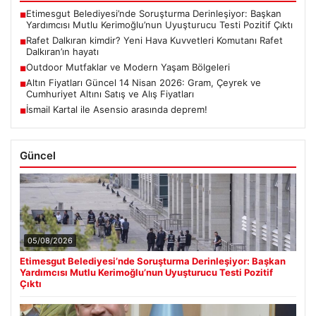
Etimesgut Belediyesi’nde Soruşturma Derinleşiyor: Başkan
■
Yardımcısı Mutlu Kerimoğlu’nun Uyuşturucu Testi Pozitif Çıktı
Rafet Dalkıran kimdir? Yeni Hava Kuvvetleri Komutanı Rafet
■
Dalkıran’ın hayatı
Outdoor Mutfaklar ve Modern Yaşam Bölgeleri
■
Altın Fiyatları Güncel 14 Nisan 2026: Gram, Çeyrek ve
■
Cumhuriyet Altını Satış ve Alış Fiyatları
İsmail Kartal ile Asensio arasında deprem!
■
Güncel
05/08/2026
Etimesgut Belediyesi’nde Soruşturma Derinleşiyor: Başkan
Yardımcısı Mutlu Kerimoğlu’nun Uyuşturucu Testi Pozitif
Çıktı