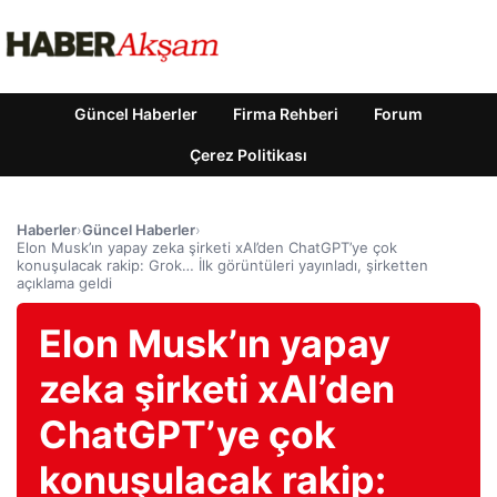
Güncel Haberler
Firma Rehberi
Forum
Çerez Politikası
Haberler
›
Güncel Haberler
›
Elon Musk’ın yapay zeka şirketi xAI’den ChatGPT’ye çok
konuşulacak rakip: Grok… İlk görüntüleri yayınladı, şirketten
açıklama geldi
Elon Musk’ın yapay
zeka şirketi xAI’den
ChatGPT’ye çok
konuşulacak rakip: