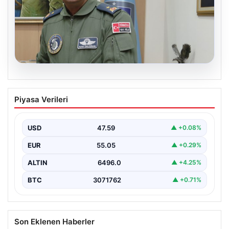
05.08.2026
Rafet Dalkıran kimdir? Yeni Hava
Piyasa Verileri
Kuvvetleri Komutanı Rafet Dalkıran’ın
hayatı
USD
47.59
▲ +0.08%
EUR
55.05
▲ +0.29%
ALTIN
6496.0
▲ +4.25%
BTC
3071762
▲ +0.71%
Son Eklenen Haberler