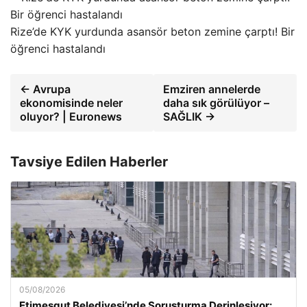
Rize’de KYK yurdunda asansör beton zemine çarptı! Bir
öğrenci hastalandı
← Avrupa
Emziren annelerde
ekonomisinde neler
daha sık görülüyor –
oluyor? | Euronews
SAĞLIK →
Tavsiye Edilen Haberler
05/08/2026
Etimesgut Belediyesi’nde Soruşturma Derinleşiyor: