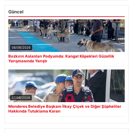
Güncel
08/08/2026
Bozkırın Aslanları Podyumda: Kangal Köpekleri Güzellik
Yarışmasında Yarıştı
07/08/2026
Menderes Belediye Başkanı İlkay Çiçek ve Diğer Şüpheliler
Hakkında Tutuklama Kararı