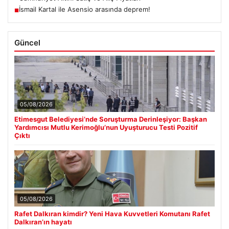
İsmail Kartal ile Asensio arasında deprem!
■
Güncel
05/08/2026
Etimesgut Belediyesi’nde Soruşturma Derinleşiyor: Başkan
Yardımcısı Mutlu Kerimoğlu’nun Uyuşturucu Testi Pozitif
Çıktı
05/08/2026
Rafet Dalkıran kimdir? Yeni Hava Kuvvetleri Komutanı Rafet
Dalkıran’ın hayatı