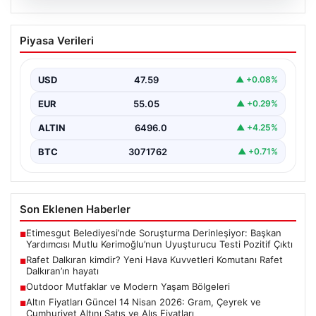
05.08.2026
Rafet Dalkıran kimdir? Yeni Hava
Piyasa Verileri
Kuvvetleri Komutanı Rafet Dalkıran’ın
hayatı
USD
47.59
▲ +0.08%
EUR
55.05
▲ +0.29%
ALTIN
6496.0
▲ +4.25%
BTC
3071762
▲ +0.71%
Son Eklenen Haberler
Etimesgut Belediyesi’nde Soruşturma Derinleşiyor: Başkan
■
Yardımcısı Mutlu Kerimoğlu’nun Uyuşturucu Testi Pozitif Çıktı
Rafet Dalkıran kimdir? Yeni Hava Kuvvetleri Komutanı Rafet
■
Dalkıran’ın hayatı
Outdoor Mutfaklar ve Modern Yaşam Bölgeleri
■
Altın Fiyatları Güncel 14 Nisan 2026: Gram, Çeyrek ve
■
Cumhuriyet Altını Satış ve Alış Fiyatları